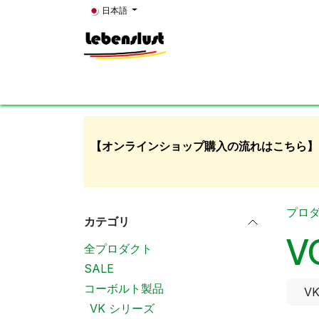
コンテンツへスキップ
日本語
Home
News
About Us
Showroom
K
【オンラインショップ購入の流れはこちら】
プロ
カテゴリ
V
全プロダクト
SALE
コーボルト製品
V
VK シリーズ