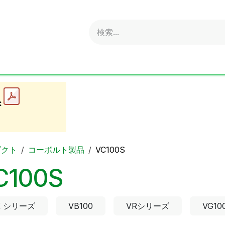
obold
Ideal
ritter
Sonnenglas
Online Shop
S
:
ダクト
コーボルト製品
VC100S
C100S
K シリーズ
VB100
VRシリーズ
VG10