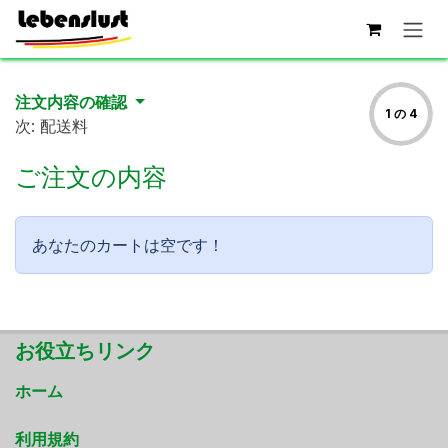
コンテンツへスキップ
注文内容の確認
1 の 4
次: 配送料
ご注文の内容
あなたのカートは空です！
お役立ちリンク
ホーム
利用規約