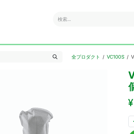
obold
Ideal
ritter
Sonnenglas
Online Shop
S
全プロダクト
VC100S