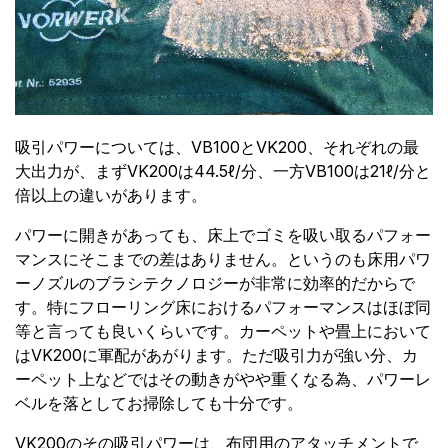
吸引パワーについては、VB100とVK200、それぞれの最
大出力が、まずVK200は44.5ℓ/分、一方VB100は21ℓ/分と
倍以上の違いがあります。
パワーに開きがあっても、床上でゴミを吸い取るパフォー
マンスにそこまでの差はありません。というのも床用パワ
ーノズルのブラシテクノロジーが非常に効率的だからで
す。特にフローリング床におけるパフォーマンスはほぼ同
等と言っても良いくらいです。カーペットや畳上において
はVK200に軍配があがります。ただ吸引力が強い分、カ
ーペット上などではその動きがやや重くなる為、パワーレ
ベルを落としてお掃除しても十分です。
VK200のその吸引パワーは、布団用のアタッチメントで