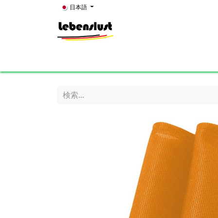
コンテンツへスキップ
日本語
Home
News
About Us
Showroom
K