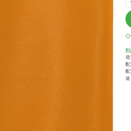
利
発
配
配
途