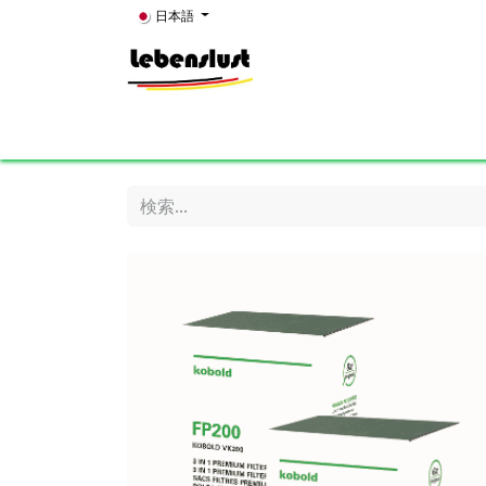
コンテンツへスキップ
日本語
Home
News
About Us
Showroom
K