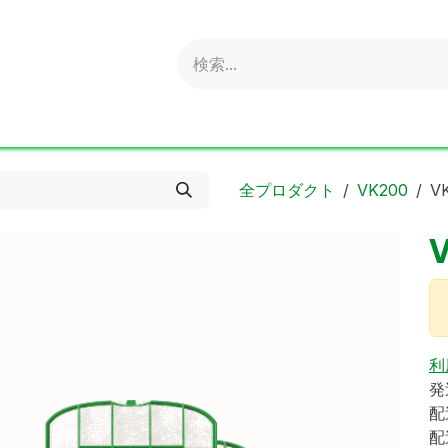
obold
Ideal
ritter
Sonnenglas
Online Shop
S
全プロダクト
VK200
V
利
発
配
配