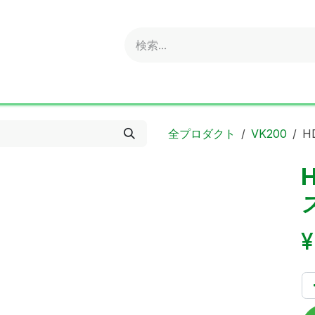
obold
Ideal
ritter
Sonnenglas
Online Shop
S
全プロダクト
VK200
H