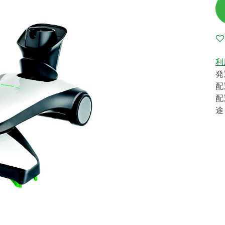
利
発
配
配
途