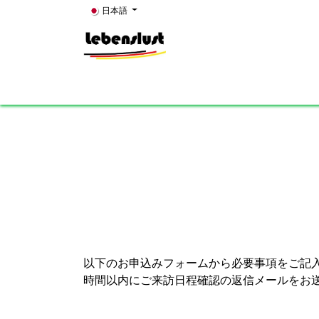
コンテンツへスキップ
日本語
Home
News
About Us
Showroom
K
以下のお申込みフォームから必要事項をご記入
時間以内にご来訪日程確認の返信メールをお